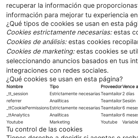
recuperar la información que proporcionas
información para mejorar tu experiencia en
¿Qué tipos de cookies se usan en esta pág
Cookies estrictamente necesarias:
estas co
Cookies de análisis:
estas cookies recopila
Cookies de marketing:
estas cookies se uti
seleccionando anuncios basados en tus int
integraciones con redes sociales.
¿Qué cookies se usan en esta página?
Nombre
Tipo
Proveedor
Vence a
_tt_session
Estrictamente necesarias
Teamtailor
2 días
referrer
Analíticas
Teamtailor
Sesión
_ttCookiePermissions
Estrictamente necesarias
Teamtailor
6 mese
_ttAnalytics
Analíticas
Teamtailor
6 mese
Youtube
Marketing
Youtube
Variabl
Tu control de las cookies
Tienes derecho a decidir si aceptas o rech